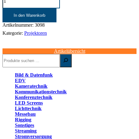
Objektiv
|
(1,8")
In den Warenkorb
4,4-
6,2
Artikelnummer:
3098
|
Kategorie:
Projektoren
LNS-
T02
Menge
Artikelübersicht
Suchen
Bild & Datenfunk
EDV
Kameratechnik
Kommunikationstechnik
Konferenztechnik
LED Screens
Lichttechnik
Messebau
Rigging
Sonstiges
Streaming
Stromversorgung