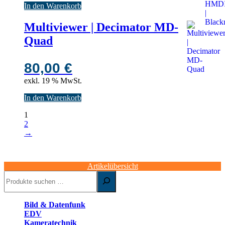
In den Warenkorb
Multiviewer | Decimator MD-
Quad
80,00
€
exkl. 19 % MwSt.
In den Warenkorb
1
2
→
Artikelübersicht
Suchen
Bild & Datenfunk
EDV
Kameratechnik