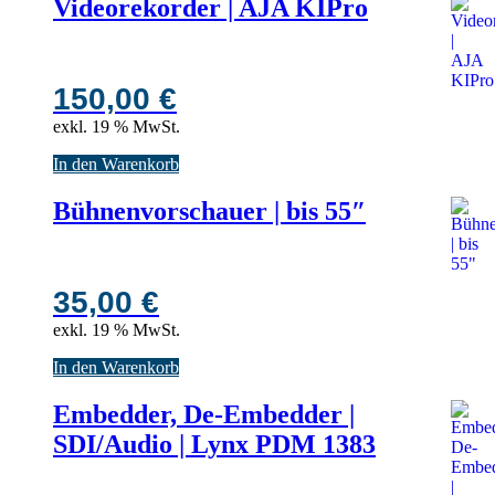
Videorekorder | AJA KIPro
150,00
€
exkl. 19 % MwSt.
In den Warenkorb
Bühnenvorschauer | bis 55″
35,00
€
exkl. 19 % MwSt.
In den Warenkorb
Embedder, De-Embedder |
SDI/Audio | Lynx PDM 1383