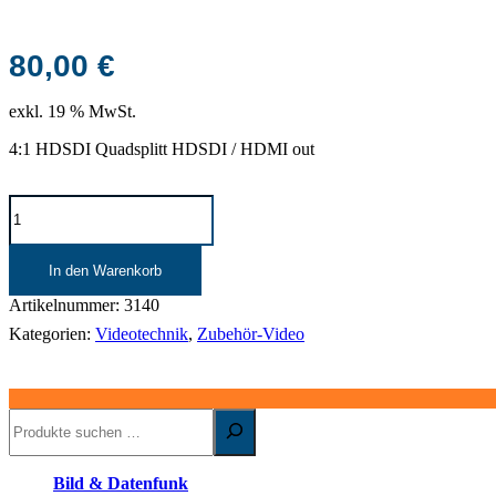
80,00
€
exkl. 19 % MwSt.
4:1 HDSDI Quadsplitt HDSDI / HDMI out
Multiviewer
|
Decimator
MD-
In den Warenkorb
Quad
Menge
Artikelnummer:
3140
Kategorien:
Videotechnik
,
Zubehör-Video
Suchen
Bild & Datenfunk