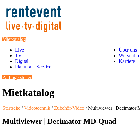
Mietkatalog
Live
Über uns
TV
Wir sind r
Digital
Karriere
Planung + Service
Anfrage stellen
Mietkatalog
Startseite
/
Videotechnik
/
Zubehör-Video
/ Multiviewer | Decimato
Multiviewer | Decimator MD-Quad