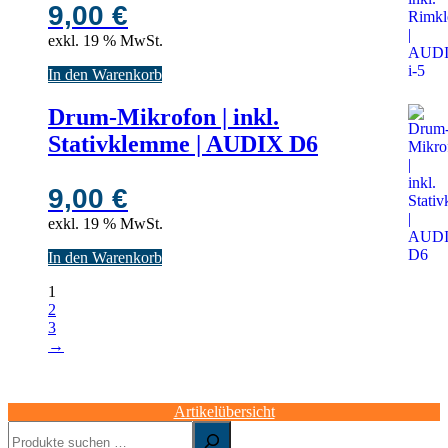
9,00
€
exkl. 19 % MwSt.
In den Warenkorb
Drum-Mikrofon | inkl.
Stativklemme | AUDIX D6
9,00
€
exkl. 19 % MwSt.
In den Warenkorb
1
2
3
→
Artikelübersicht
Suchen