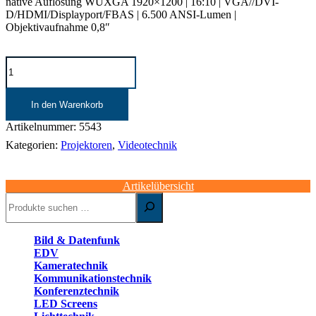
native Auflösung WUXGA 1920×1200 | 16:10 | VGA//DVI-
D/HDMI/Displayport/FBAS | 6.500 ANSI-Lumen |
Objektivaufnahme 0,8″
Videoprojektor
I
WUXGA
6.500
In den Warenkorb
ANSI-
Lumen
Artikelnummer:
5543
|
Kategorien:
Projektoren
,
Videotechnik
Panasonic
PT-
EZ770
Artikelübersicht
|
Suchen
inklusive
Zubehör
Menge
Bild & Datenfunk
EDV
Kameratechnik
Kommunikationstechnik
Konferenztechnik
LED Screens