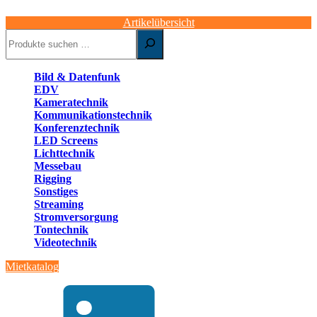
Artikelübersicht
Suchen
Bild & Datenfunk
EDV
Kameratechnik
Kommunikationstechnik
Konferenztechnik
LED Screens
Lichttechnik
Messebau
Rigging
Sonstiges
Streaming
Stromversorgung
Tontechnik
Videotechnik
Mietkatalog