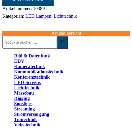
|
Ayrton
Artikelnummer:
10389
Nando
Kategorien:
LED Lampen
,
Lichttechnik
502
Wash
Menge
Artikelübersicht
Suchen
Bild & Datenfunk
EDV
Kameratechnik
Kommunikationstechnik
Konferenztechnik
LED Screens
Lichttechnik
Messebau
Rigging
Sonstiges
Streaming
Stromversorgung
Tontechnik
Videotechnik