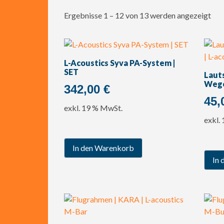
Ergebnisse 1 – 12 von 13 werden angezeigt
L-Acoustics Syva PA-System |
SET
Lauts
Wege 
342,00
€
45,
exkl. 19 % MwSt.
exkl.
In den Warenkorb
In 