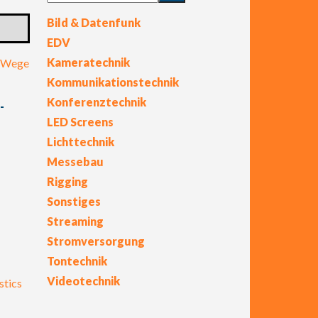
Bild & Datenfunk
EDV
Kameratechnik
Kommunikationstechnik
Konferenztechnik
-
LED Screens
Lichttechnik
Messebau
Rigging
Sonstiges
Streaming
Stromversorgung
Tontechnik
Videotechnik