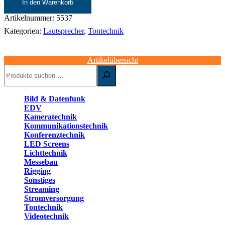
In den Warenkorb
4XP
Menge
Artikelnummer:
5537
Kategorien:
Lautsprecher
,
Tontechnik
Artikelübersicht
Suchen
Bild & Datenfunk
EDV
Kameratechnik
Kommunikationstechnik
Konferenztechnik
LED Screens
Lichttechnik
Messebau
Rigging
Sonstiges
Streaming
Stromversorgung
Tontechnik
Videotechnik