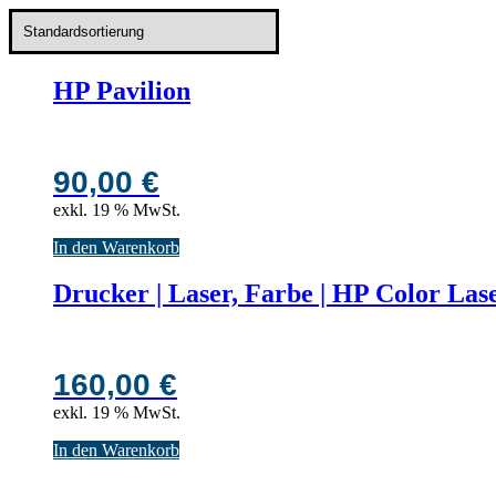
HP Pavilion
90,00
€
exkl. 19 % MwSt.
In den Warenkorb
Drucker | Laser, Farbe | HP Color L
160,00
€
exkl. 19 % MwSt.
In den Warenkorb