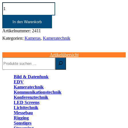
SONY
PDW-
700
|
In den Warenkorb
HD-
Kamera
Artikelnummer:
2411
Menge
Kategorien:
Kameras
,
Kameratechnik
Artikelübersicht
Suchen
Bild & Datenfunk
EDV
Kameratechnik
Kommunikationstechnik
Konferenztechnik
LED Screens
Lichttechnik
Messebau
Rigging
Sonstiges