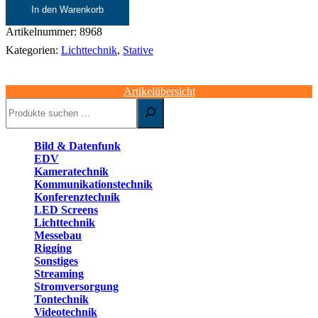
|
In den Warenkorb
3,5
m
Artikelnummer:
8968
|
Kategorien:
Lichttechnik
,
Stative
40
kg
Bodenplatte
Artikelübersicht
Menge
Suchen
Bild & Datenfunk
EDV
Kameratechnik
Kommunikationstechnik
Konferenztechnik
LED Screens
Lichttechnik
Messebau
Rigging
Sonstiges
Streaming
Stromversorgung
Tontechnik
Videotechnik