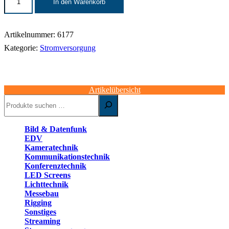
In den Warenkorb
Verteiler
|
16
A
Artikelnummer:
6177
>
Kategorie:
Stromversorgung
2x
16
A,
6x
Schuko
Artikelübersicht
|
Suchen
FI/RCD
Menge
Bild & Datenfunk
EDV
Kameratechnik
Kommunikationstechnik
Konferenztechnik
LED Screens
Lichttechnik
Messebau
Rigging
Sonstiges
Streaming