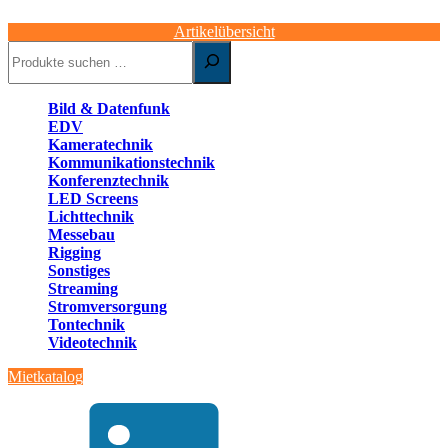
Artikelübersicht
Suchen
Bild & Datenfunk
EDV
Kameratechnik
Kommunikationstechnik
Konferenztechnik
LED Screens
Lichttechnik
Messebau
Rigging
Sonstiges
Streaming
Stromversorgung
Tontechnik
Videotechnik
Mietkatalog