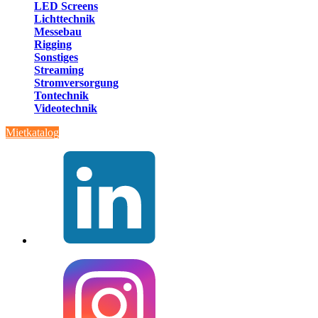
LED Screens
Lichttechnik
Messebau
Rigging
Sonstiges
Streaming
Stromversorgung
Tontechnik
Videotechnik
Mietkatalog