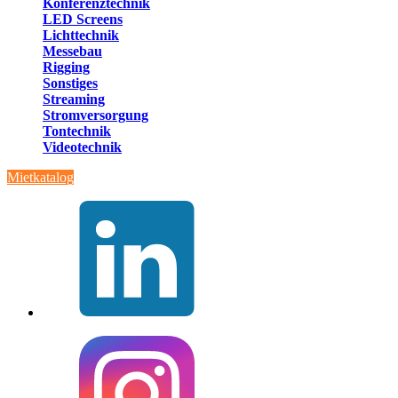
Konferenztechnik
LED Screens
Lichttechnik
Messebau
Rigging
Sonstiges
Streaming
Stromversorgung
Tontechnik
Videotechnik
Mietkatalog