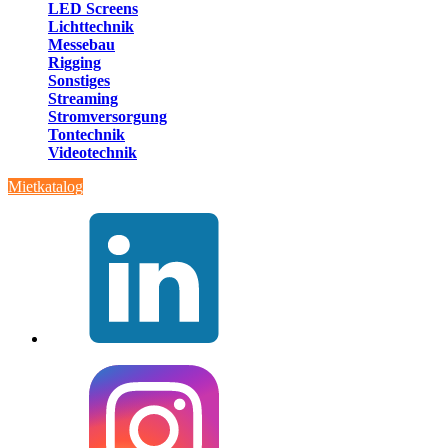
LED Screens
Lichttechnik
Messebau
Rigging
Sonstiges
Streaming
Stromversorgung
Tontechnik
Videotechnik
Mietkatalog