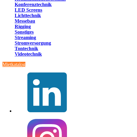
Konferenztechnik
LED Screens
Lichttechnik
Messebau
Rigging
Sonstiges
Streaming
Stromversorgung
Tontechnik
Videotechnik
Mietkatalog