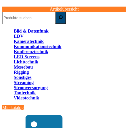
Artikelübersicht
Suchen
Bild & Datenfunk
EDV
Kameratechnik
Kommunikationstechnik
Konferenztechnik
LED Screens
Lichttechnik
Messebau
Rigging
Sonstiges
Streaming
Stromversorgung
Tontechnik
Videotechnik
Mietkatalog