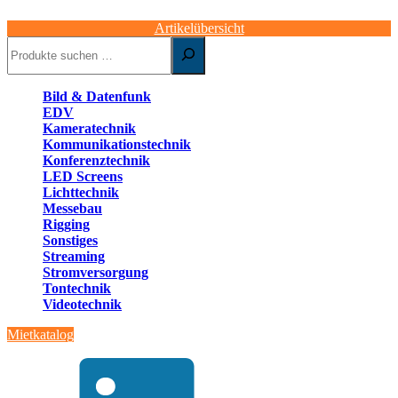
Artikelübersicht
Suchen
Bild & Datenfunk
EDV
Kameratechnik
Kommunikationstechnik
Konferenztechnik
LED Screens
Lichttechnik
Messebau
Rigging
Sonstiges
Streaming
Stromversorgung
Tontechnik
Videotechnik
Mietkatalog