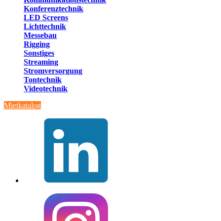
Konferenztechnik
LED Screens
Lichttechnik
Messebau
Rigging
Sonstiges
Streaming
Stromversorgung
Tontechnik
Videotechnik
Mietkatalog