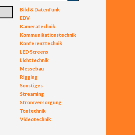
Bild & Datenfunk
EDV
Kameratechnik
Kommunikationstechnik
Konferenztechnik
LED Screens
Lichttechnik
Messebau
Rigging
Sonstiges
Streaming
Stromversorgung
Tontechnik
Videotechnik