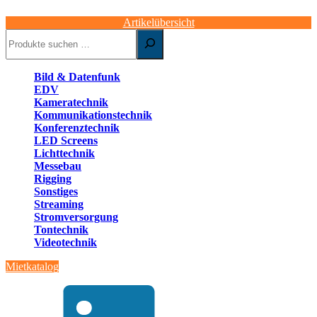
Artikelübersicht
Suchen
Bild & Datenfunk
EDV
Kameratechnik
Kommunikationstechnik
Konferenztechnik
LED Screens
Lichttechnik
Messebau
Rigging
Sonstiges
Streaming
Stromversorgung
Tontechnik
Videotechnik
Mietkatalog