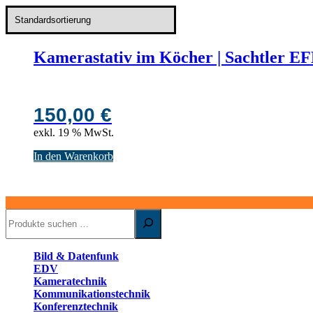
Kamerastativ im Köcher | Sachtler E
150,00
€
exkl. 19 % MwSt.
In den Warenkorb
Suchen
Bild & Datenfunk
EDV
Kameratechnik
Kommunikationstechnik
Konferenztechnik