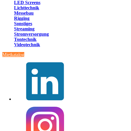
LED Screens
Lichttechnik
Messebau
Rigging
Sonstiges
Streaming
Stromversorgung
Tontechnik
Videotechnik
Mietkatalog