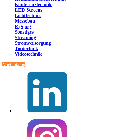
Konferenztechnik
LED Screens
Lichttechnik
Messebau
Rigging
Sonstiges
Streaming
Stromversorgung
Tontechnik
Videotechnik
Mietkatalog