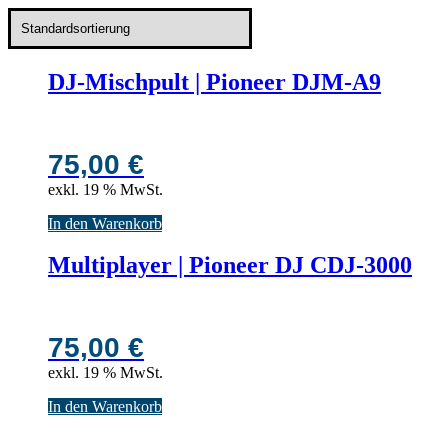
DJ-Mischpult | Pioneer DJM-A9
75,00
€
exkl. 19 % MwSt.
In den Warenkorb
Multiplayer | Pioneer DJ CDJ-3000
75,00
€
exkl. 19 % MwSt.
In den Warenkorb