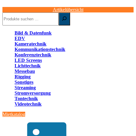
Artikelübersicht
Suchen
Bild & Datenfunk
EDV
Kameratechnik
Kommunikationstechnik
Konferenztechnik
LED Screens
Lichttechnik
Messebau
Rigging
Sonstiges
Streaming
Stromversorgung
Tontechnik
Videotechnik
Mietkatalog