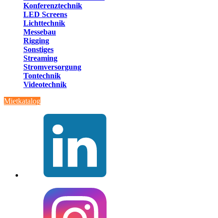
Konferenztechnik
LED Screens
Lichttechnik
Messebau
Rigging
Sonstiges
Streaming
Stromversorgung
Tontechnik
Videotechnik
Mietkatalog