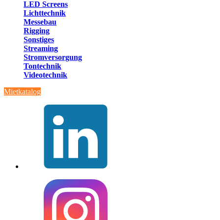
LED Screens
Lichttechnik
Messebau
Rigging
Sonstiges
Streaming
Stromversorgung
Tontechnik
Videotechnik
Mietkatalog