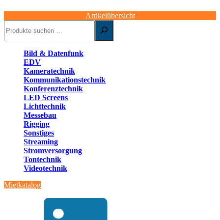
Artikelübersicht
Suchen
Bild & Datenfunk
EDV
Kameratechnik
Kommunikationstechnik
Konferenztechnik
LED Screens
Lichttechnik
Messebau
Rigging
Sonstiges
Streaming
Stromversorgung
Tontechnik
Videotechnik
Mietkatalog