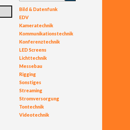
Bild & Datenfunk
EDV
Kameratechnik
Kommunikationstechnik
Konferenztechnik
LED Screens
Lichttechnik
Messebau
Rigging
Sonstiges
Streaming
Stromversorgung
Tontechnik
Videotechnik