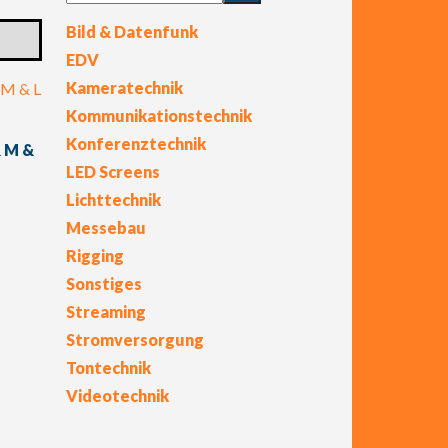
Bild & Datenfunk
EDV
Kameratechnik
Kommunikationstechnik
Konferenztechnik
& M &
LED Screens
Lichttechnik
Messebau
Rigging
Sonstiges
Streaming
Stromversorgung
Tontechnik
Videotechnik