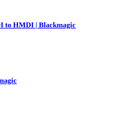
I to HMDI | Blackmagic
magic