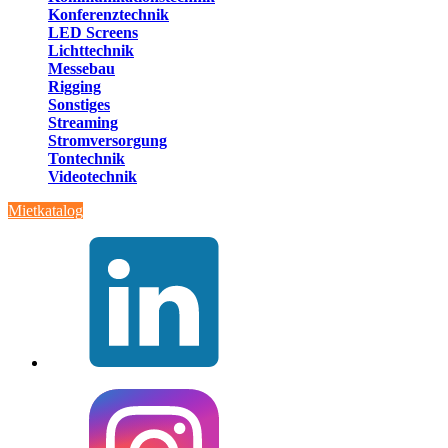
Konferenztechnik
LED Screens
Lichttechnik
Messebau
Rigging
Sonstiges
Streaming
Stromversorgung
Tontechnik
Videotechnik
Mietkatalog