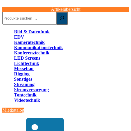
Artikelübersicht
Suchen
Bild & Datenfunk
EDV
Kameratechnik
Kommunikationstechnik
Konferenztechnik
LED Screens
Lichttechnik
Messebau
Rigging
Sonstiges
Streaming
Stromversorgung
Tontechnik
Videotechnik
Mietkatalog