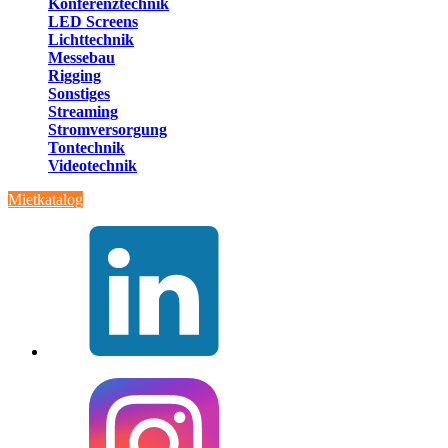
Konferenztechnik
LED Screens
Lichttechnik
Messebau
Rigging
Sonstiges
Streaming
Stromversorgung
Tontechnik
Videotechnik
Mietkatalog