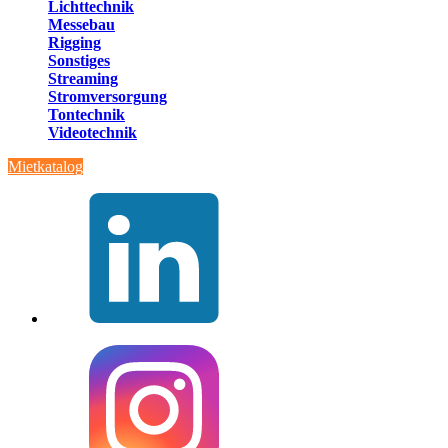
Lichttechnik
Messebau
Rigging
Sonstiges
Streaming
Stromversorgung
Tontechnik
Videotechnik
Mietkatalog