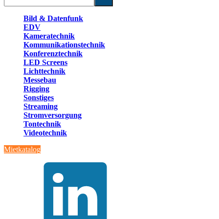
Bild & Datenfunk
EDV
Kameratechnik
Kommunikationstechnik
Konferenztechnik
LED Screens
Lichttechnik
Messebau
Rigging
Sonstiges
Streaming
Stromversorgung
Tontechnik
Videotechnik
Mietkatalog