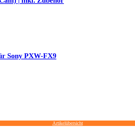
m) | inkl. Zubehör
für Sony PXW-FX9
Artikelübersicht