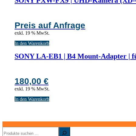
SONY PXW-FX9 | UHD-Kamera (XD-Ca
Preis auf Anfrage
exkl. 19 % MwSt.
In den Warenkorb
SONY LA-EB1 | B4 Mount-Adapter | 
180,00
€
exkl. 19 % MwSt.
In den Warenkorb
Suchen