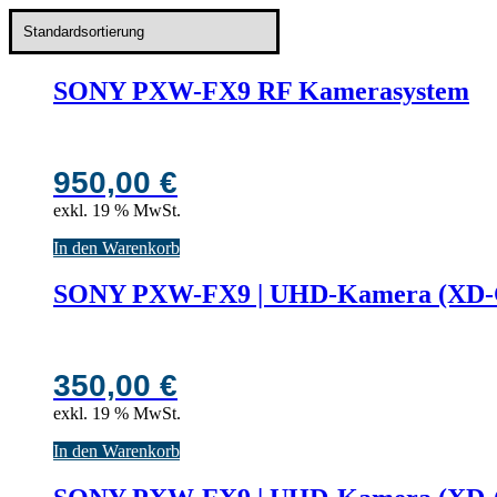
SONY PXW-FX9 RF Kamerasystem
950,00
€
exkl. 19 % MwSt.
In den Warenkorb
SONY PXW-FX9 | UHD-Kamera (XD-Cam
350,00
€
exkl. 19 % MwSt.
In den Warenkorb