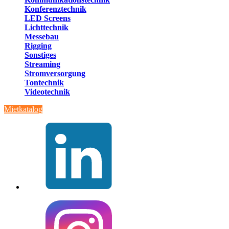
Konferenztechnik
LED Screens
Lichttechnik
Messebau
Rigging
Sonstiges
Streaming
Stromversorgung
Tontechnik
Videotechnik
Mietkatalog