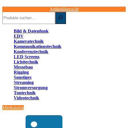
Artikelübersicht
Suchen
Bild & Datenfunk
EDV
Kameratechnik
Kommunikationstechnik
Konferenztechnik
LED Screens
Lichttechnik
Messebau
Rigging
Sonstiges
Streaming
Stromversorgung
Tontechnik
Videotechnik
Mietkatalog