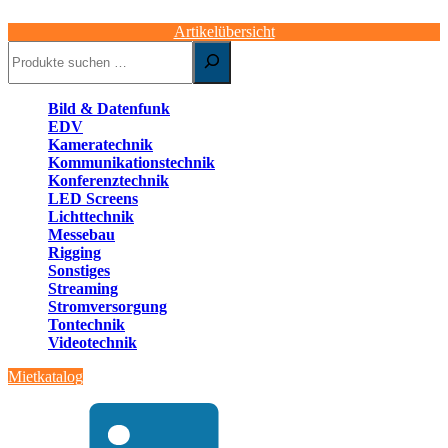
Artikelübersicht
Suchen
Bild & Datenfunk
EDV
Kameratechnik
Kommunikationstechnik
Konferenztechnik
LED Screens
Lichttechnik
Messebau
Rigging
Sonstiges
Streaming
Stromversorgung
Tontechnik
Videotechnik
Mietkatalog