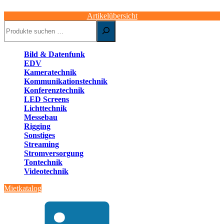
Artikelübersicht
Suchen
Bild & Datenfunk
EDV
Kameratechnik
Kommunikationstechnik
Konferenztechnik
LED Screens
Lichttechnik
Messebau
Rigging
Sonstiges
Streaming
Stromversorgung
Tontechnik
Videotechnik
Mietkatalog