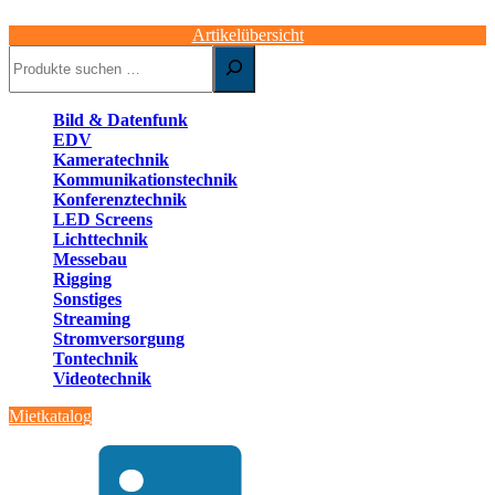
Artikelübersicht
Suchen
Bild & Datenfunk
EDV
Kameratechnik
Kommunikationstechnik
Konferenztechnik
LED Screens
Lichttechnik
Messebau
Rigging
Sonstiges
Streaming
Stromversorgung
Tontechnik
Videotechnik
Mietkatalog