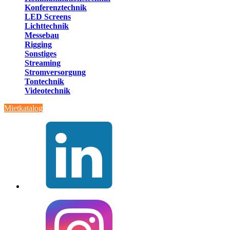
Konferenztechnik
LED Screens
Lichttechnik
Messebau
Rigging
Sonstiges
Streaming
Stromversorgung
Tontechnik
Videotechnik
Mietkatalog