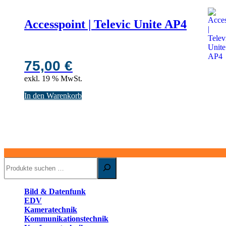
Accesspoint | Televic Unite AP4
75,00
€
exkl. 19 % MwSt.
In den Warenkorb
Suchen
Bild & Datenfunk
EDV
Kameratechnik
Kommunikationstechnik