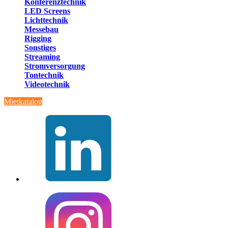
Konferenztechnik
LED Screens
Lichttechnik
Messebau
Rigging
Sonstiges
Streaming
Stromversorgung
Tontechnik
Videotechnik
Mietkatalog