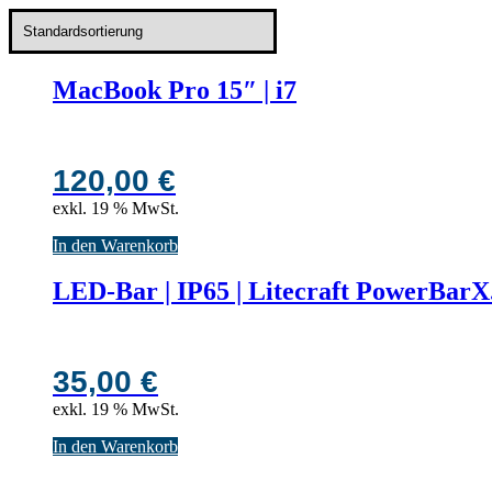
MacBook Pro 15″ | i7
120,00
€
exkl. 19 % MwSt.
In den Warenkorb
LED-Bar | IP65 | Litecraft PowerBarX
35,00
€
exkl. 19 % MwSt.
In den Warenkorb