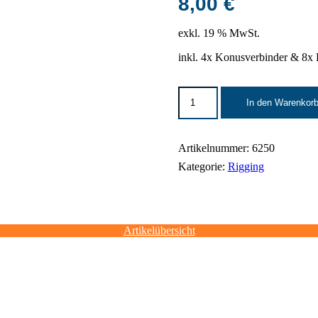
8,00
€
exkl. 19 % MwSt.
inkl. 4x Konusverbinder & 8x 
Traverse
In den Warenkor
1,5
m
|
schwarz
Artikelnummer:
6250
|
Kategorie:
Rigging
Global
Truss
F34
Menge
Artikelübersicht