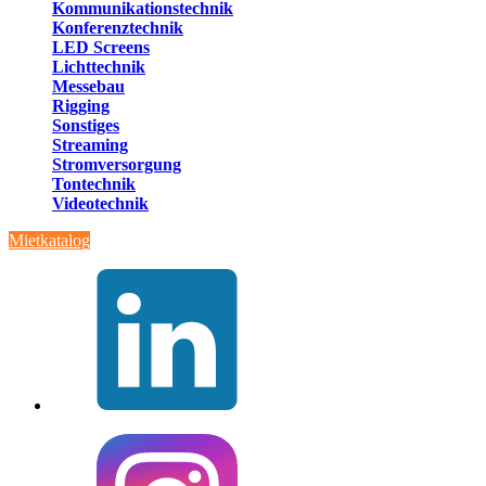
Kommunikationstechnik
Konferenztechnik
LED Screens
Lichttechnik
Messebau
Rigging
Sonstiges
Streaming
Stromversorgung
Tontechnik
Videotechnik
Mietkatalog