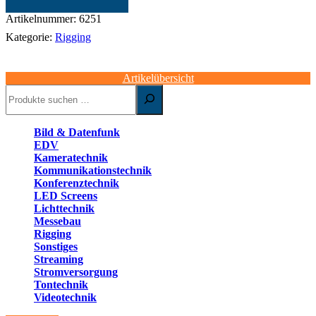
schwarz
|
Artikelnummer:
6251
Global
Kategorie:
Rigging
Truss
F34
Menge
Artikelübersicht
Suchen
Bild & Datenfunk
EDV
Kameratechnik
Kommunikationstechnik
Konferenztechnik
LED Screens
Lichttechnik
Messebau
Rigging
Sonstiges
Streaming
Stromversorgung
Tontechnik
Videotechnik