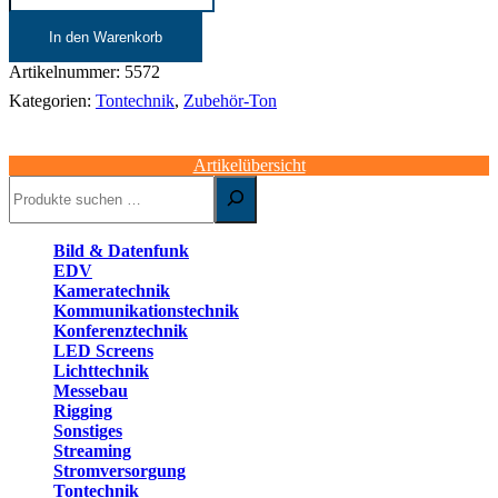
|
UHF
In den Warenkorb
470-
900
Artikelnummer:
5572
MHz
Kategorien:
Tontechnik
,
Zubehör-Ton
aktiv
|
Shure
Artikelübersicht
UA870WB
Suchen
Menge
Bild & Datenfunk
EDV
Kameratechnik
Kommunikationstechnik
Konferenztechnik
LED Screens
Lichttechnik
Messebau
Rigging
Sonstiges
Streaming
Stromversorgung
Tontechnik