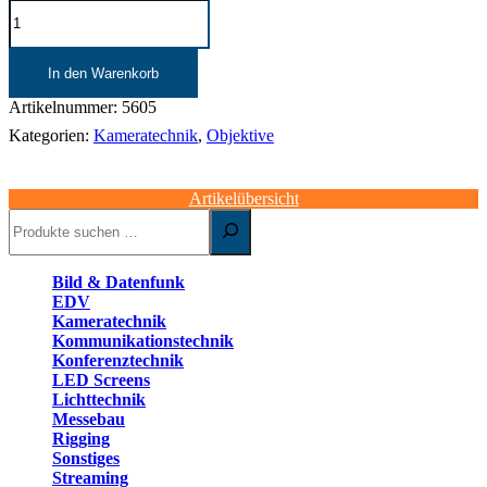
SONY
SEL1635Z.SYX
|
Objektiv
In den Warenkorb
|
16-
Artikelnummer:
5605
35
Kategorien:
Kameratechnik
,
Objektive
mm
F4
|
Artikelübersicht
ZA
Suchen
OSS
Menge
Bild & Datenfunk
EDV
Kameratechnik
Kommunikationstechnik
Konferenztechnik
LED Screens
Lichttechnik
Messebau
Rigging
Sonstiges
Streaming